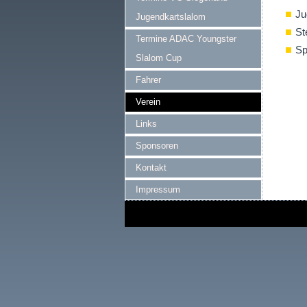
Ju
Jugendkartslalom
St
Termine ADAC Youngster
Sp
Slalom Cup
Fahrer
Verein
Links
Sponsoren
Kontakt
Impressum