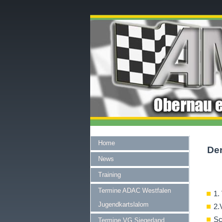
Home
De
News
Training
Termine ADAC Westfalen
1.
Jugendkartslalom
2.
Sc
Termine VG Siegerland