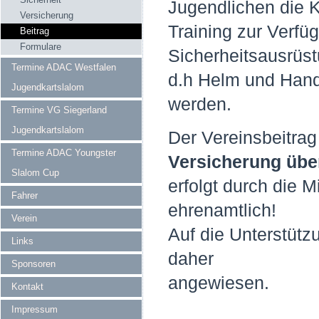
Jugendlichen die 
Versicherung
Training zur Verfü
Beitrag
Formulare
Sicherheitsausrüst
Termine ADAC Westfalen
d.h Helm und Han
Jugendkartslalom
werden.
Termine VG Siegerland
Jugendkartslalom
Der Vereinsbeitrag 
Termine ADAC Youngster
Versicherung üb
Slalom Cup
erfolgt durch die M
Fahrer
ehrenamtlich!
Verein
Auf die Unterstütz
Links
daher
Sponsoren
angewiesen.
Kontakt
Impressum