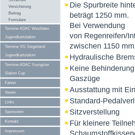
Die Spurbreite hint
Versicherung
Beitrag
beträgt 1250 mm.
Formulare
Bei Verwendung
Termine ADAC Westfalen
von Regenreifen/In
Jugendkartslalom
zwischen 1150 mm
Termine VG Siegerland
Jugendkartslalom
Hydraulische Brem
Termine ADAC Youngster
Keine Behinderung 
Slalom Cup
Gaszüge
Fahrer
Ausstattung mit E
Verein
Standard-Pedalverl
Links
Sitzverstellung
Sponsoren
Für kleinere Teiln
Kontakt
Impressum
Schaumstoffkissen